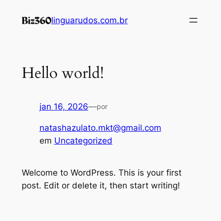
Pular
linguarudos.com.br
para
o
conteúdo
Hello world!
jan 16, 2026
—
por
natashazulato.mkt@gmail.com
em
Uncategorized
Welcome to WordPress. This is your first
post. Edit or delete it, then start writing!